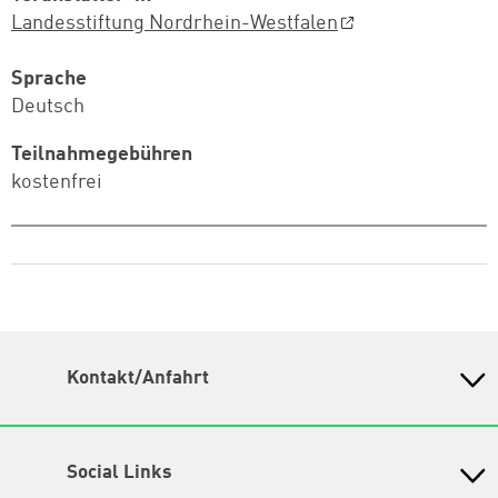
Landesstiftung Nordrhein-Westfalen
Sprache
Deutsch
Teilnahmegebühren
kostenfrei
Kontakt/Anfahrt
Petra-Kelly-Stiftung
Bayerisches Bildungswerk für Demokratie und Ökologie
in der Heinrich-Böll-Stiftung e.V.
Social Links