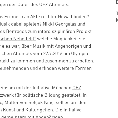
en der Opfer des OEZ Attentats.
s Erinnern an Akte rechter Gewalt finden?
usik dabei spielen? Nikki Georgalas und
es Beitrages zum interdisziplinären Projekt
ischen Nebelfeld“
welche Möglichkeit sie
wie es war, über Musik mit Angehörigen und
ischen Attentats vom 22.7.2016 am Olympia-
ntakt zu kommen und zusammen zu arbeiten.
Teilnehmenden und erfinden weitere Formen
einsam mit der Initiative München
OEZ
werk für politische Bildung gestaltet. In
, Mutter von Selçuk Kılıç, soll es um den
Kunst und Kultur gehen. Die Initiative
h gemeinsam mit Angehörigen,