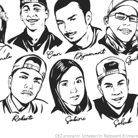
OEZ erinnern!. Urheber/in: Netzwerk Erinnern, 