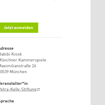
Jetzt anmelden
Adresse
Habibi Kiosk
Münchner Kammerspiele
Maximilianstraße 26
80539 München
Veranstalter*in
Petra-Kelly-Stiftung
Sprache