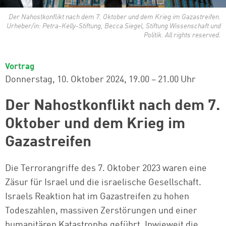
Der Nahostkonflikt nach dem 7. Oktober und dem Krieg im Gazastreifen.
Urheber/in: Petra-Kelly-Stiftung, Becca Siegel, Stiftung Wissenschaft und
Politik. All rights reserved.
Vortrag
Donnerstag, 10. Oktober 2024
19.00 – 21.00 Uhr
Der Nahostkonflikt nach dem 7.
Oktober und dem Krieg im
Gazastreifen
Die Terrorangriffe des 7. Oktober 2023 waren eine
Zäsur für Israel und die israelische Gesellschaft.
Israels Reaktion hat im Gazastreifen zu hohen
Todeszahlen, massiven Zerstörungen und einer
humanitären Katastrophe geführt. Inwieweit die