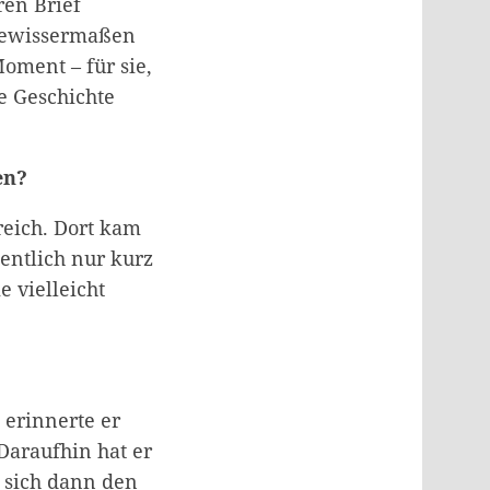
ren Brief
 gewissermaßen
oment – für sie,
e Geschichte
en?
reich. Dort kam
entlich nur kurz
e vielleicht
 erinnerte er
 Daraufhin hat er
n sich dann den