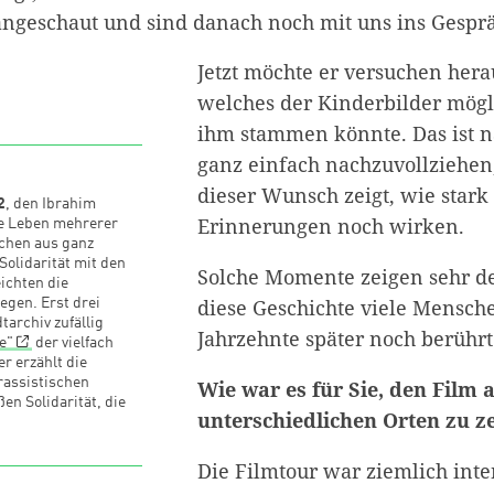
angeschaut und sind danach noch mit uns ins Gesp
Jetzt möchte er versuchen her
welches der Kinderbilder mög
ihm stammen könnte. Das ist na
ganz einfach nachzuvollziehen,
dieser Wunsch zeigt, wie stark
2
, den Ibrahim
Erinnerungen noch wirken.
die Leben mehrerer
chen aus ganz
olidarität mit den
Solche Momente zeigen sehr de
ichten die
diese Geschichte viele Mensch
iegen. Erst drei
tarchiv zufällig
Jahrzehnte später noch berührt
e"
der vielfach
r erzählt die
rassistischen
Wie war es für Sie, den Film a
en Solidarität, die
unterschiedlichen Orten zu z
Die Filmtour war ziemlich inte