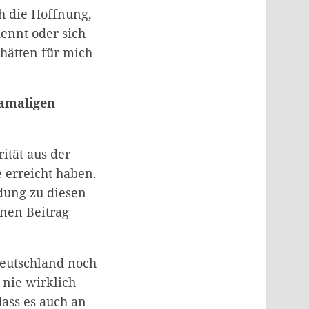
h die Hoffnung,
ennt oder sich
hätten für mich
damaligen
ität aus der
ie erreicht haben.
dung zu diesen
enen Beitrag
Deutschland noch
 nie wirklich
dass es auch an