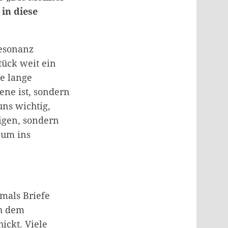
 in diese
Resonanz
tück weit ein
ie lange
ene ist, sondern
uns wichtig,
eigen, sondern
kum ins
mals Briefe
ch dem
ickt. Viele