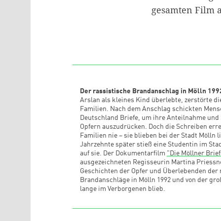
gesamten Film 
Der rassistische Brandanschlag in Mölln 199
Arslan als kleines Kind überlebte, zerstörte 
Familien. Nach dem Anschlag schickten Mens
Deutschland Briefe, um ihre Anteilnahme und S
Opfern auszudrücken. Doch die Schreiben erre
Familien nie – sie blieben bei der Stadt Mölln l
Jahrzehnte später stieß eine Studentin im Stad
auf sie. Der Dokumentarfilm
"Die Möllner Brief
ausgezeichneten Regisseurin Martina Priessne
Geschichten der Opfer und Überlebenden der 
Brandanschläge in Mölln 1992 und von der groß
lange im Verborgenen blieb.