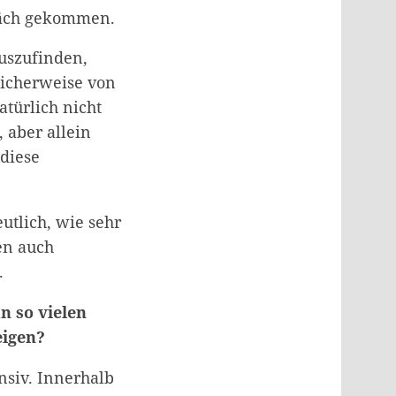
räch gekommen.
auszufinden,
licherweise von
türlich nicht
 aber allein
 diese
utlich, wie sehr
en auch
.
n so vielen
eigen?
nsiv. Innerhalb