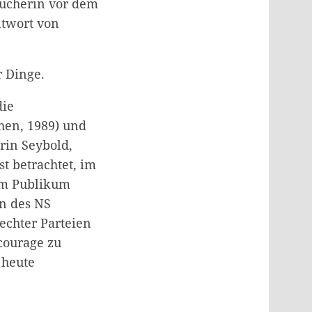
esucherin vor dem
ntwort von
r Dinge.
die
ohen, 1989) und
trin Seybold,
t betrachtet, im
em Publikum
en des NS
echter Parteien
courage zu
 heute