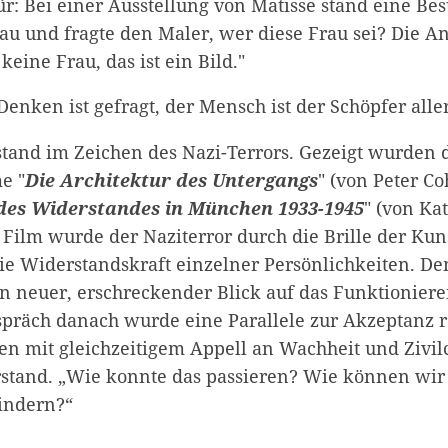
ür: Bei einer Ausstellung von Matisse stand eine B
rau und fragte den Maler, wer diese Frau sei? Die A
 keine Frau, das ist ein Bild."
 Denken ist gefragt, der Mensch ist der Schöpfer alle
tand im Zeichen des Nazi-Terrors. Gezeigt wurden 
e "
Die Architektur des Untergangs
" (von Peter C
des Widerstandes in München 1933-1945
" (von Ka
 Film wurde der Naziterror durch die Brille der Kuns
ie Widerstandskraft einzelner Persönlichkeiten. D
ein neuer, erschreckender Blick auf das Funktionier
präch danach wurde eine Parallele zur Akzeptanz r
en mit gleichzeitigem Appell an Wachheit und Zivil
stand. „Wie konnte das passieren? Wie können wir
indern?“