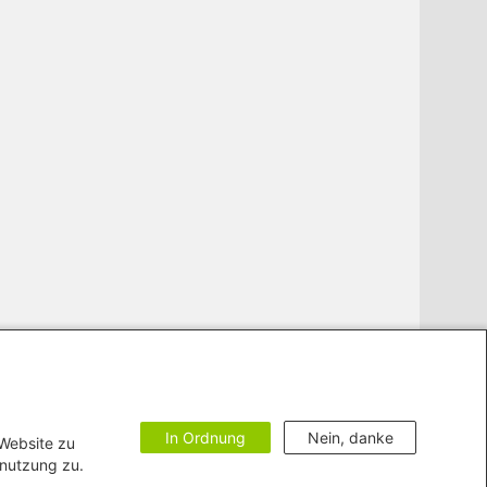
In Ordnung
Nein, danke
 Website zu
enutzung zu.
zur Barrierefreiheit
Impressum
Bildnachweise