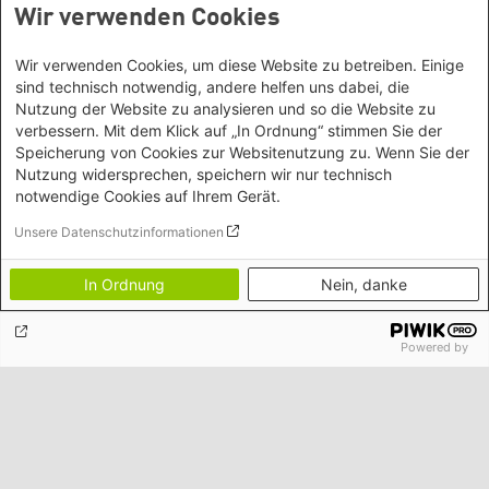
Wir verwenden Cookies
Wir verwenden Cookies, um diese Website zu betreiben. Einige
sind technisch notwendig, andere helfen uns dabei, die
Nutzung der Website zu analysieren und so die Website zu
verbessern. Mit dem Klick auf „In Ordnung“ stimmen Sie der
Speicherung von Cookies zur Websitenutzung zu. Wenn Sie der
Benvenuti in München
Nutzung widersprechen, speichern wir nur technisch
notwendige Cookies auf Ihrem Gerät.
Unsere Datenschutzinformationen
Kontakt/Anfahrt
In Ordnung
Nein, danke
Petra-Kelly-Stiftung
Powered by
Bayerisches Bildungswerk für Demokratie und Ökologie
in der Heinrich-Böll-Stiftung e.V.
Social Links
Instagram
Wegbeschreibung
Hochbrückenstr. 10
TikTok
Heinrich-Böll-Stiftungen
80331 München