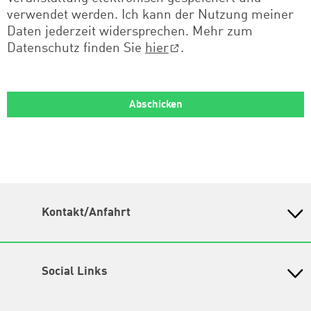
verwendet werden. Ich kann der Nutzung meiner
Daten jederzeit widersprechen. Mehr zum
Datenschutz finden Sie
hier
.
Kontakt/Anfahrt
Petra-Kelly-Stiftung
Bayerisches Bildungswerk für Demokratie und Ökologie
in der Heinrich-Böll-Stiftung e.V.
Social Links
Wegbeschreibung
Instagram
Hochbrückenstr. 10