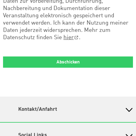
Daten zur Vorbereitung, Durchführung,
Nachbereitung und Dokumentation dieser
Veranstaltung elektronisch gespeichert und
verwendet werden. Ich kann der Nutzung meiner
Daten jederzeit widersprechen. Mehr zum
Datenschutz finden Sie
hier
.
Kontakt/Anfahrt
Petra-Kelly-Stiftung
Bayerisches Bildungswerk für Demokratie und Ökologie
in der Heinrich-Böll-Stiftung e.V.
Social Links