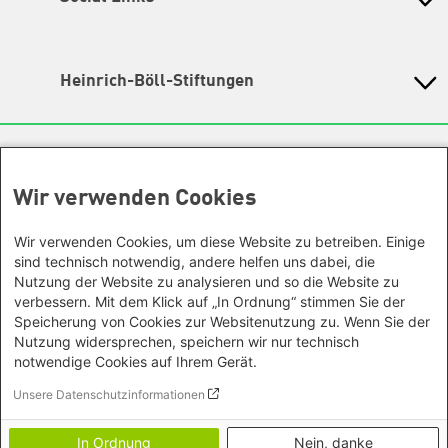
Wegbeschreibung
Instagram
Hochbrückenstr. 10
80331 München
TikTok
Heinrich-Böll-Stiftungen
Tel. 089/ 24 22 67 30
Fax 089/ 24 22 67 47
LinkedIn
Heinrich-Böll-Stiftung e.V.
Email:
info@petra-kelly-stiftung.de
Bundesstiftung
YouTube
Internationale Büros
Heinrich-Böll-Stiftungen in den
Geschäftsstelle
Spotify
Bundesländern
Wir verwenden Cookies
Sie wollen mehr über unsere Arbeit wissen? Sie haben
Asien
Baden-Württemberg
noch Fragen zu einer unserer Veranstaltungen? Sie
Facebook
Büro Peking - China
haben eine interessante Anregung? Das
Bayern
Wir verwenden Cookies, um diese Website zu betreiben. Einige
Threads
Büro Neu-Delhi - Indien
Team unserer Geschäftsstelle
gibt Ihnen gerne Auskunft.
sind technisch notwendig, andere helfen uns dabei, die
Berlin
Büro Phnom Penh - Kambodscha
Nutzung der Website zu analysieren und so die Website zu
Ansonsten kontaktieren Sie uns gerne auch über unsere
Mastodon
Brandenburg
verbessern. Mit dem Klick auf „In Ordnung“ stimmen Sie der
Social Media Kanäle!
Büro Südostasien
Bremen
Unsere Räumlichkeiten sind leider nicht barrierefrei, wir
Speicherung von Cookies zur Websitenutzung zu. Wenn Sie der
Büro Seoul - Ostasien | Globaler
Hamburg
bemühen uns aber barrierefreie Veranstaltungsorte
Nutzung widersprechen, speichern wir nur technisch
Dialog
auszuwählen. Nähere Informationen finden Sie in der
notwendige Cookies auf Ihrem Gerät.
Hessen
Afrika
jeweiligen Veranstaltungsbeschreibung.
Mecklenburg-Vorpommern
Unsere Datenschutzinformationen
Büro Horn von Afrika -
Footer menu
Datenschutzinformation
Niedersachsen
Somalia/Somaliland, Sudan,
Erklärung zur Barrierefreiheit
Nordrhein-Westfalen
In Ordnung
Nein, danke